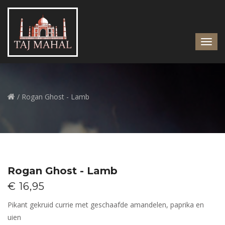
/ Rogan Ghost - Lamb
Rogan Ghost - Lamb
€ 16,95
Pikant gekruid currie met geschaafde amandelen, paprika en
uien