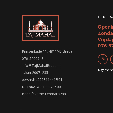
THE TA
Openin
Zonda
Vrijda
076-5
Prinsenkade 11, 4811VB Breda
076-5200948
info@TajMahalBreda.nl
Algemen
kvk.nr.20071235
btw.nr.NL099311446B01
NL18RABO0108928500
Bedrijfsvorm: Eenmanszaak