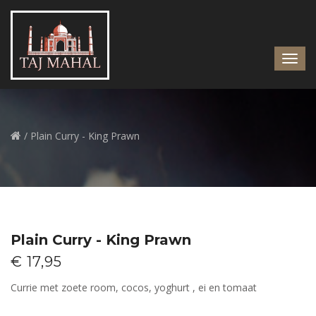
/ Plain Curry - King Prawn
Plain Curry - King Prawn
€ 17,95
Currie met zoete room, cocos, yoghurt , ei en tomaat